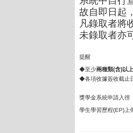
系統中自行
故自即日起
凡錄取者將
未錄取者亦
提醒
◆至少
兩種類(含)以
◆各項收據簽收截止
獎學金系統申請入徑
學⽣學習歷程(EP)