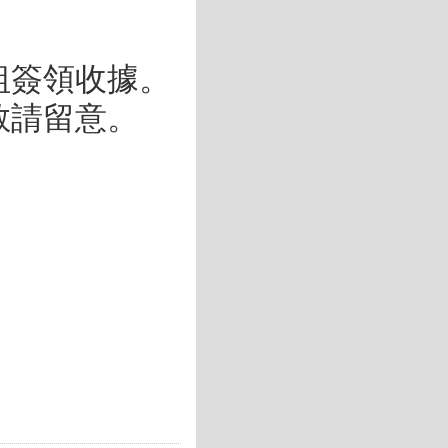
組簽領收據。
敬請留意。