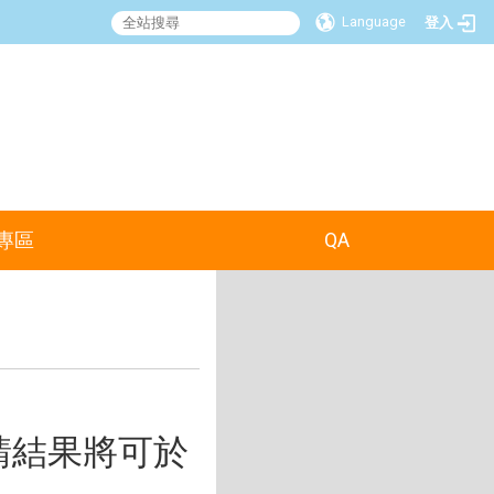
Language
登入
:::
專區
QA
請結果將可於