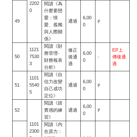
2202
閱讀《為
0
什麼要戀
愛：情
6,00
49
通過
P
愛、孤獨
0
與人際關
係》
閱讀《財
1121
修正
EP
上
務管理-
6,00
50
7530
後通
-
傳後通
財務報表
0
3
過
過
分析》
閱讀《自
1101
信力改變
6,00
51
5540
通過
P
自己成功
0
5
定位》
閱讀《踏
6,00
52
實感的練
通過
P
0
習》
1101
閱讀《內
2300
在原力：