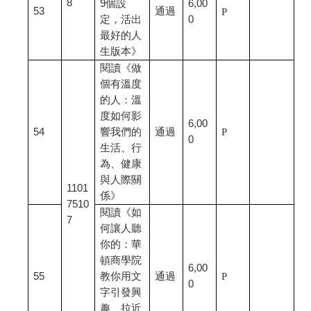
8
9個設
6,00
53
通過
P
定，活出
0
最好的人
生版本》
閱讀《做
個有溫度
的人：溫
度如何影
6,00
54
響我們的
通過
P
0
生活、行
為、健康
與人際關
1101
係》
7510
閱讀《如
7
何讓人聽
你的：華
頓商學院
6,00
55
教你用文
通過
P
0
字引發興
趣、拉近