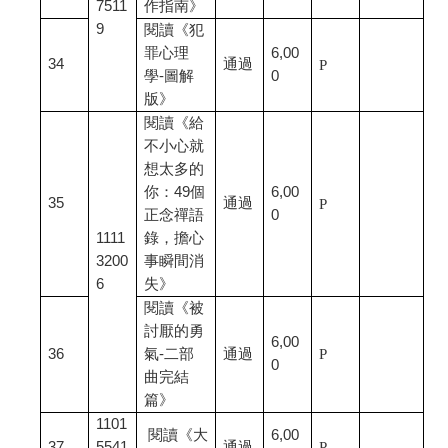
7511
作指南》
9
閱讀《犯
罪心理
6,00
34
通過
P
學-圖解
0
版》
閱讀《給
不小心就
想太多的
你：49個
6,00
35
通過
P
正念禪語
0
1111
錄，擔心
3200
事瞬間消
6
失》
閱讀《被
討厭的勇
6,00
36
氣-二部
通過
P
0
曲完結
篇》
1101
閱讀《大
6,00
37
5541
通過
P