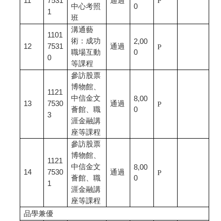
11
7531
通過
P
中心考照
0
1
班
溝通藝
1101
術：成功
2,00
12
7531
通過
P
職場互動
0
0
等課程
參訪股票
博物館、
1121
中信金文
8,00
13
7530
通過
P
薈館、職
0
3
涯金融講
座等課程
參訪股票
博物館、
1121
中信金文
8,00
14
7530
通過
P
薈館、職
0
1
涯金融講
座等課程
品學兼優