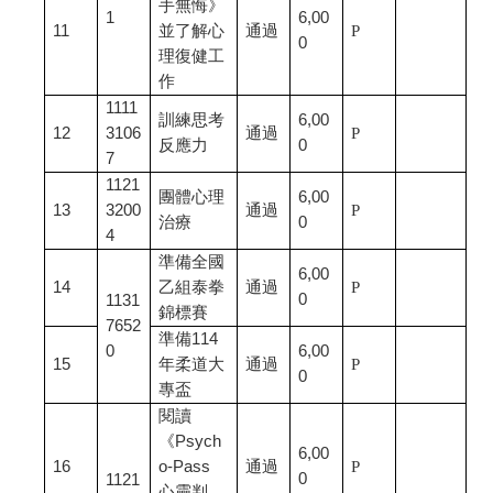
手無悔》
1
6,00
11
並了解心
通過
P
0
理復健工
作
1111
訓練思考
6,00
12
3106
通過
P
反應力
0
7
1121
團體心理
6,00
13
3200
通過
P
治療
0
4
準備全國
6,00
14
乙組泰拳
通過
P
0
1131
錦標賽
7652
準備114
0
6,00
15
年柔道大
通過
P
0
專盃
閱讀
《Psych
6,00
16
o-Pass
通過
P
0
1121
心靈判