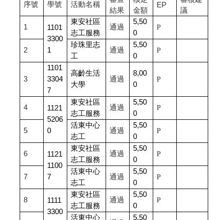
序號
學號
活動名稱
EP
結果
金額
議
東安社區
5,50
1
通過
P
1101
志工服務
0
3300
珍珠里志
5,50
2
1
通過
P
工
0
1101
高齡生活
8,00
3
3304
通過
P
大學
0
7
東安社區
5,50
4
通過
P
1121
志工服務
0
5206
活東中心
5,50
5
0
通過
P
志工
0
東安社區
5,50
6
通過
P
1121
志工服務
0
1100
活東中心
5,50
7
7
通過
P
志工
0
東安社區
5,50
8
通過
P
1111
志工服務
0
3300
活東中心
5,50