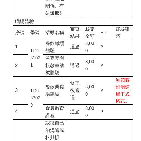
關係、有
效說服》
職場體驗
審查
核定
審核建
序號
學號
活動名稱
EP
結果
金額
議
餐飲職場
8,00
1
通過
P
1111
體驗
0
3102
黑嘉嘉圍
8,00
1
2
棋教室助
通過
P
0
教體驗
無領薪
修正
餐飲業職
8,00
證明請
3
後通
P
1121
場體驗
0
補正式
過
3302
格式。
9
食農教育
8,00
4
通過
P
課程
0
認識自己
的溝通風
格與慣