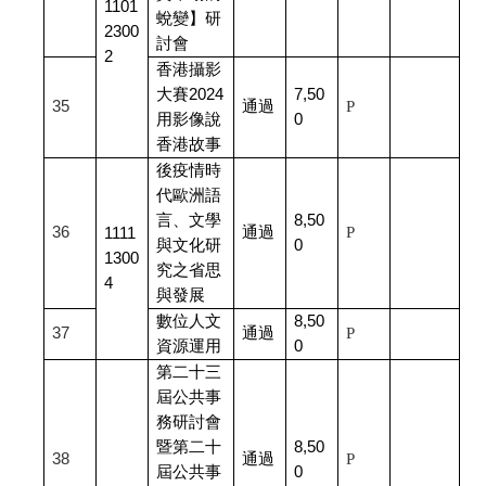
1101
蛻變】研
2300
討會
2
香港攝影
大賽2024
7,50
35
通過
P
用影像說
0
香港故事
後疫情時
代歐洲語
言、文學
8,50
36
通過
P
1111
與文化研
0
1300
究之省思
4
與發展
數位人文
8,50
37
通過
P
資源運用
0
第二十三
屆公共事
務研討會
暨第二十
8,50
38
通過
P
屆公共事
0