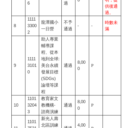
0
明，提
6
過
供後通
過。
1111
龍潭國小
不予
時數未
8
3300
-
-
一日營
通過
滿
2
助人專業
輔導課
程、從本
1111
地到全球:
8,00
9
3101
美台永續
通過
P
0
0
發展目標
(SDGs)
論壇等課
程
1101
教育家文
8,00
10
3204
教機構-
通過
P
0
3
諮商演練
新光人壽
1101
北區訓練
4,00