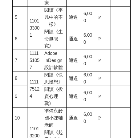
療
閱讀《平
6,00
5
凡中的不
通過
P
0
1101
一樣》
3300
閱讀《生
1
6,00
6
命無限
通過
P
0
寬》
1111
Adobe
6,00
7
5105
InDesign
通過
P
0
7
設計軟體
閱讀《快
6,00
8
通過
P
1111
思慢想》
0
7512
閱讀《投
6,00
4
9
資心理
通過
P
0
戰》
準備永齡
6,00
10
國小課輔
通過
P
0
老師
1101
閱讀《起
3200