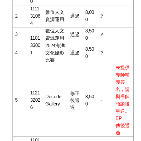
0
1111
數位人文
8,00
2
3106
通過
P
資源運用
0
4
數位人文
8,50
3
P
通過
1101
資源運用
0
3300
2024
海洋
8,50
1
4
文化攝影
通過
P
0
比賽
未提供
導師輔
導簽
名，請
1121
修正
Decode
8,50
與導師
5
3202
-
後通
Gallery
0
晤談後
6
過
重送。
EP上
傳後通
過
1101