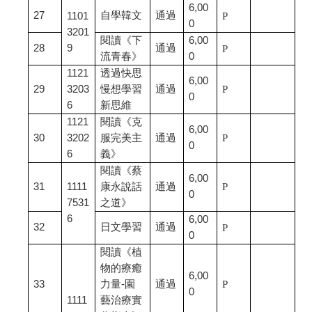
6,00
27
自學韓文
通過
1101
P
0
3201
閱讀《下
6,00
28
9
通過
P
流青春》
0
1121
透過快思
6,00
29
3203
慢想學習
通過
P
0
6
新思維
1121
閱讀《克
6,00
30
3202
服完美主
通過
P
0
6
義》
閱讀《蔡
6,00
31
1111
康永說話
通過
P
0
7531
之道》
6
6,00
32
日文學習
通過
P
0
閱讀《植
物的療癒
6,00
33
力量-園
通過
P
0
1111
藝治療實