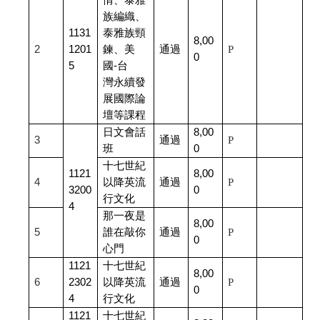
情、泰雅
族編織、
1131
泰雅族頸
8,00
2
1201
鍊、美
通過
P
0
5
國-台
灣永續發
展國際論
壇等課程
日文會話
8,00
3
通過
P
班
0
十七世紀
1121
8,00
4
以降英流
通過
P
3200
0
行文化
4
那一夜是
8,00
5
誰在敲你
通過
P
0
心門
1121
十七世紀
8,00
6
2302
以降英流
通過
P
0
4
行文化
1121
十七世紀