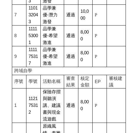
3
激發
1101
品學兼
10,0
7
3204
優-潛力
通過
P
00
3
激發
1111
品學兼
8,00
8
5300
優-希望
通過
P
0
1
激進
1111
品學兼
8,00
9
7531
優-希望
通過
P
0
7
激進
跨域自學
審查
核定
審核建
序號
學號
活動名稱
EP
結果
金額
議
保險存摺
1121
與聽演
8,00
1
7531
講、建議
通過
P
0
2
書與現金
流遊戲
原織風