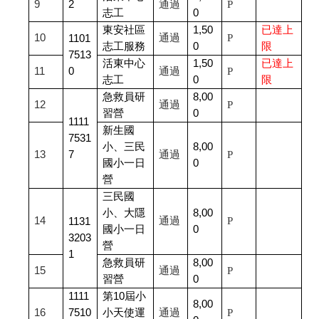
9
2
通過
P
志工
0
東安社區
1,50
已達上
10
通過
P
1101
志工服務
0
限
7513
活東中心
1,50
已達上
11
0
通過
P
志工
0
限
急救員研
8,00
12
通過
P
習營
0
1111
新生國
7531
小、三民
8,00
13
7
通過
P
國小一日
0
營
三民國
小、大隱
8,00
14
通過
P
1131
國小一日
0
3203
營
1
急救員研
8,00
15
通過
P
習營
0
1111
第10屆小
8,00
16
7510
小天使運
通過
P