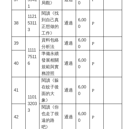
局觀》
0
1
閱讀《找
1121
到自己真
6,00
38
5311
通過
P
正想做的
0
3
工作》
資料包絡
6,00
39
通過
P
分析法
0
1111
準備永續
7511
發展相關
6,00
40
6
通過
P
規範與實
0
務證照
閱讀《躲
在蚊子後
6,00
41
通過
P
面的大
0
1101
象》
3203
閱讀《你
3
也走了很
6,00
42
通過
P
遠的路
0
吧》