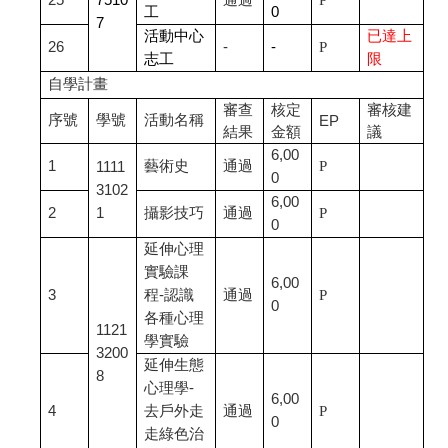
25
7510
通過
P
工
0
7
活動中心
已達上
26
-
-
P
志工
限
自學計畫
審查
核定
審核建
序號
學號
活動名稱
EP
結果
金額
議
6,00
1
藝術史
通過
P
1111
0
3102
6,00
2
1
攝影技巧
通過
P
0
延伸心理
實驗課
6,00
3
程-認識
通過
P
0
各種心理
1121
學實驗
3200
延伸生態
8
心理學-
6,00
4
去戶外走
通過
P
0
走綠色治