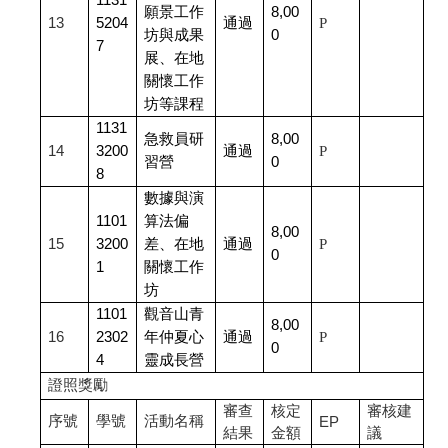
1131
願景工作
8,00
13
5204
通過
P
坊與成果
0
7
展、在地
關懷工作
坊等課程
1131
急救員研
8,00
14
3200
通過
P
習營
0
8
數據與演
1101
算法偏
8,00
15
3200
差、在地
通過
P
0
1
關懷工作
坊
1101
觀音山青
8,00
16
2302
年仲夏心
通過
P
0
4
靈成長營
證照獎勵
審查
核定
審核建
序號
學號
活動名稱
EP
結果
金額
議