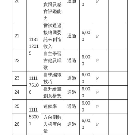
20
通過
P
實踐及感
0
官評鑑能
力
嘗試通過
接繪圖委
6,00
21
通過
P
1131
託來創造
0
1201
收入
5
自主學習
6,00
22
吉他及唱
通過
P
0
歌
自學編織
6,00
23
通過
1111
P
技巧
0
7510
提升繪畫
6,00
24
6
通過
P
創意構想
0
6,00
25
連鎖率
通過
P
1111
0
5300
方向倒數
6,00
1
26
與梯度向
通過
P
0
量