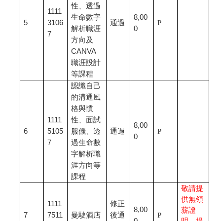
性、透過
1111
生命數字
8,00
5
3106
通過
P
解析職涯
0
7
方向及
CANVA
職涯設計
等課程
認識自己
的溝通風
格與慣
1111
性、面試
8,00
6
5105
服儀、透
通過
P
0
7
過生命數
字解析職
涯方向等
課程
敬請提
供無領
1111
修正
8,00
薪證
7
7511
曼駛酒店
後通
P