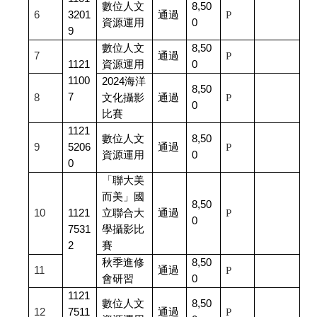
數位人文
8,50
6
3201
通過
P
資源運用
0
9
數位人文
8,50
7
通過
P
1121
資源運用
0
1100
2024
海洋
8,50
7
8
文化攝影
通過
P
0
比賽
1121
數位人文
8,50
9
5206
通過
P
資源運用
0
0
「聯大美
而美」國
8,50
10
1121
立聯合大
通過
P
0
7531
學攝影比
2
賽
秋季進修
8,50
11
通過
P
會研習
0
1121
數位人文
8,50
12
7511
通過
P