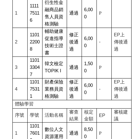
衍生性金
1111
融商品銷
6,00
1
7511
通過
P
售人員資
0
6
格測驗
輔助健康
1101
修正
EP
上
促進指導
6,00
2
2200
後通
-
傳後通
技術士證
0
8
過
過
書
1101
韓文檢定
1,50
3
3304
通過
P
TOPIK I
0
7
1101
財產保險
修正
EP
上
6,00
4
7531
業務員資
後通
-
傳後通
0
1
格測驗
過
過
體驗學習
審查
核定
審核建
序號
學號
活動名稱
EP
結果
金額
議
1101
數位人文
8,50
1
7601
通過
P
資源運用
0