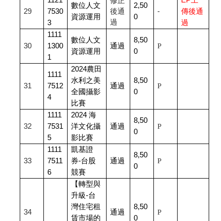
1121
EP
上
修正
數位人文
2,50
29
7530
後通
-
傳後通
資源運用
0
過
3
過
1111
數位人文
8,50
30
1300
通過
P
資源運用
0
1
2024
農田
1111
水利之美
8,50
31
7512
通過
P
全國攝影
0
4
比賽
1111
2024
海
8,50
32
7531
洋文化攝
通過
P
0
5
影比賽
1111
凱基證
8,50
33
7511
券-台股
通過
P
0
6
競賽
【轉型與
升級-台
灣住宅租
8,50
34
通過
P
賃市場的
0