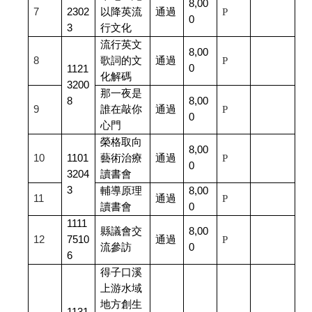
8,00
7
2302
以降英流
通過
P
0
3
行文化
流行英文
8,00
8
歌詞的文
通過
P
0
1121
化解碼
3200
那一夜是
8
8,00
9
誰在敲你
通過
P
0
心門
榮格取向
8,00
10
1101
藝術治療
通過
P
0
3204
讀書會
3
輔導原理
8,00
11
通過
P
讀書會
0
1111
縣議會交
8,00
12
7510
通過
P
流參訪
0
6
得子口溪
上游水域
地方創生