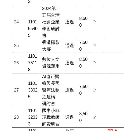
3
2024
第十
五屆台灣
8,50
24
1101
社會企業
通過
P
0
5540
學術研討
5
會
香港攝影
7,50
25
通過
P
大賽
0
1101
數位人文
8,50
26
7511
通過
P
資源運用
0
8
AI
遠距醫
1101
療與長照
7,50
27
3302
醫療法制
通過
P
0
5
之建構-
研討會
1101
國中小非
8,50
28
3203
現職教師
通過
P
0
3
師資研習