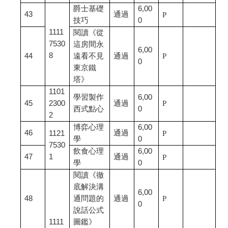
爵士基礎
6,00
43
通過
P
技巧
0
1111
閱讀《從
7530
這房間永
6,00
8
44
遠看不見
通過
P
0
東京鐵
塔》
1101
學習製作
6,00
45
2300
通過
P
西式點心
0
2
博弈心理
6,00
46
通過
1121
P
學
0
7530
飲食心理
6,00
47
1
通過
P
學
0
閱讀《徹
底解決溝
6,00
48
通問題的
通過
P
0
說話公式
1111
圖鑑》