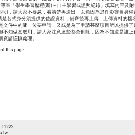
學生專區「學生學習歷程(新)－自主學習或證照紀錄」填寫內容及
說明，請大家不要急，看清楚再送出，以免因為退件影響自身權
看清楚各式身分須提供的佐證資料，備齊後再上傳，上傳資料的檔
是文件中的哪一位要申請，又或是為了申請甚麼項目所以提供了
但不知做甚麼用，請大家注意這些都會刪除，因為不知道是誰上
個資請謹慎處理。
int this page
# 11222
.tw