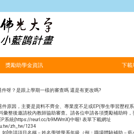
:::
獎勵助學金資訊
下載
退件呀？是跟上學期一樣的審查嗎 還是有更改嗎?
退件原因，主要是資料不齊全、專業度不足或EP(學生學習歷程
料彙整後邀請校內教師協助審查。請各位申請各項獎勵補助時，
P系統(
https://reurl.cc/b9MWmX
)中喔! 表單下載網址
du.tw/zh_tw/1234
，如[申請項目名稱－姓名學號學系年級（例：職場體驗補助－藍小鵲