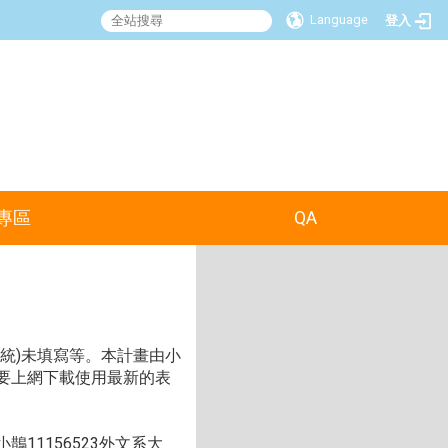
Language
登入
:::
專區
QA
系統)未填寫等。本計畫由小
要上網下載使用最新的表
11156523外文系大