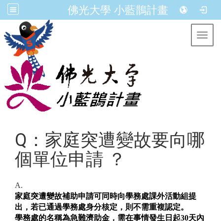
佛光大學 小藍鵲計畫
Toggl
Q：家庭突遭變故要向哪
個單位申請 ？
A.
家庭突遭
變故補助申請可
同時向學務處課外活動組
提
出
，
若
已通過
學
務
處身分
核定
，則
不
需重複
認定
。
學務處的名稱為急難濟助金，需在事情發生日起
30
天內