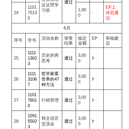
通过
证证照学
1101
EP
上
1,00
习班
24
7513
-
传后通
0
0
过
4
月
活动名称
审查
核定
EP
审核建
序号
学号
结果
金额
议
1111
历史的再
3,00
25
1302
通过
P
思考
0
3
1111
哲学家看
3,00
26
3106
世界的47
通过
P
0
7
种方法
1101
3,00
27
7601
行销管理
通过
P
0
0
1091
韩文语言
3,00
28
5502
通过
P
交流会
0
3