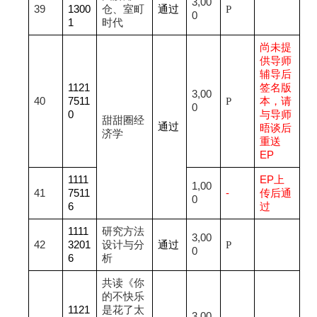
3,00
39
1300
仓、室町
通过
P
0
1
时代
尚未提
供导师
辅导后
1121
签名版
3,00
40
7511
P
本，请
0
0
与导师
甜甜圈经
通过
晤谈后
济学
重送
EP
1111
EP
上
1,00
41
7511
-
传后通
0
6
过
1111
研究方法
3,00
42
3201
设计与分
通过
P
0
6
析
共读《你
的不快乐
1121
是花了太
3,00