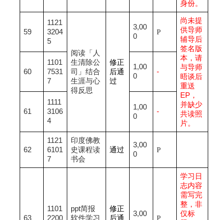
身份。
尚未提
1121
3,00
供导师
59
3204
P
0
辅导后
5
签名版
阅读「人
本，请
1101
生清除公
修正
1,00
与导师
60
7531
司」结合
后通
-
0
晤谈后
7
生涯与心
过
重送
得反思
EP，
1111
并
缺少
1,00
61
3106
-
共读照
0
4
片。
1121
印度佛教
3,00
62
6101
史课程读
通过
P
0
7
书会
学习日
志内容
需写完
整，非
1101
ppt
简报
修正
3,00
仅标
63
2200
软件学习
后通
P