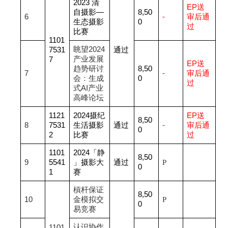
2023
清
EP
送
自摄影—
8,50
6
-
审后通
生态摄影
0
过
比赛
1101
眺望2024
7531
通过
产业发展
7
EP
送
趋势研讨
8,50
7
-
审后通
会：生成
0
过
式AI产业
高峰论坛
1121
2024
摄纪
EP
送
8,50
8
7531
生活摄影
通过
-
审后通
0
2
比赛
过
1101
2024
「静
8,50
9
5541
」摄影大
通过
P
0
1
赛
槓杆保证
8,50
10
金模拟交
P
0
易竞赛
认识协作
1101