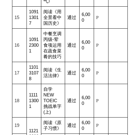
气》
1091
阅读《用
6,00
15
1301
全景看中
通过
P
0
7
国历史》
中餐烹调
1091
丙级-荤
6,00
16
2300
食项运用
通过
P
0
1
在蔬食菜
肴的技巧
1101
阅读《生
6,00
17
3107
通过
P
活法律》
0
8
自学
1111
NEW
6,00
18
1300
TOEIC
通过
P
0
1
挑战单字
(上)
阅读《原
6,00
19
通过
P
子习惯》
0
1121