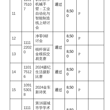
机械手
7510
通过
臂：工业
7
8,50
11
自动化与
P
0
智能制造
线上研讨
会
净零0研
8,50
12
P
讨会
0
1111
2202
通过
槓杆保证
8,50
0
13
金模拟交
P
0
易竞赛
1101
2024
摄纪
8,50
14
7512
生活摄影
通过
P
0
6
比赛
1091
2024
金车
8,50
15
5301
通过
P
新诗奖
0
8
第16届城
1111
市学学术
8,50