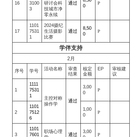
16
3100
研讨会科
通过
P
0
3
技城市净
零永续
1101
2024
摄纪
8,50
17
7531
生活摄影
通过
P
0
1
比赛
学伴支持
2
月
活动名称
审查
核定
EP
审核建
序号
学号
结果
金额
议
1111
3,00
1
7531
P
0
1
主控对称
通过
操作学
1101
1,00
2
7512
P
0
6
1101
职场心理
3,00
3
7601
通过
P