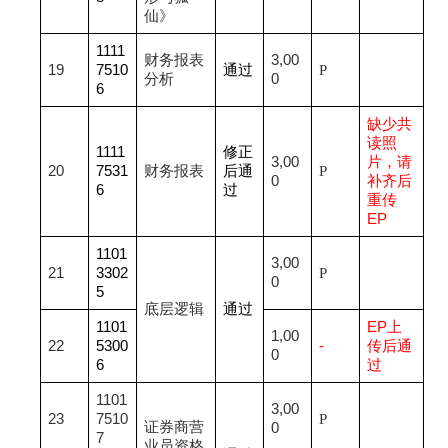
仙》
1111
财务报表
3,00
19
7510
通过
P
分析
0
6
缺少共
读照
1111
修正
3,00
片，请
20
7531
财务报表
后通
P
0
补齐后
6
过
重传
EP
1101
3,00
21
3302
P
0
5
底层逻辑
通过
1101
EP
上
1,00
22
5300
-
传后通
0
6
过
1101
3,00
23
7510
P
证券商营
0
7
业员资格