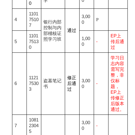
学
0
0
1101
3,00
4
7510
P
银行内部
0
7
控制与内
通过
部稽核证
1101
EP
上
1,00
照学习班
5
7513
-
传后通
0
0
过
学习日
志内容
需写完
整，非
1121
修正
盗墓笔记
3,00
仅标
6
7530
后通
-
书
0
题，
3
过
EP
上
传修正
后版本
通过。
1081
3,00
7
2304
-
0
5