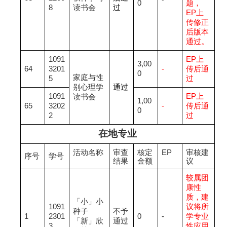
0
题，
8
读书会
过
EP
上
传修正
后版本
通过。
1091
EP
上
3,00
64
3201
-
传后通
0
家庭与性
5
过
别心理学
通过
1091
EP
上
读书会
1,00
65
3202
-
传后通
0
2
过
在地专业
活动名称
审查
核定
EP
审核建
序号
学号
结果
金额
议
较属团
康性
质，建
「小」小
1091
议将所
种子
不予
1
2301
0
-
学专业
「新」欣
通过
3
性应用