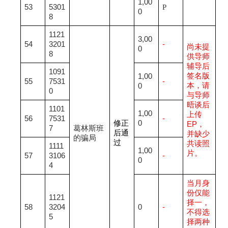
1,00
53
5301
P
0
8
1121
3,00
54
3201
-
尚未提
0
8
供导师
辅导后
1091
签名版
1,00
55
7531
-
本，请
0
0
与导师
晤谈后
1101
1,00
上传
56
7531
-
修正
0
EP，
7
葛林斯班
后通
并
缺少
的骗局
过
共读照
1111
1,00
片。
57
3106
-
0
4
当月身
份仅能
1121
择一，
58
3204
0
-
不得选
5
择两种