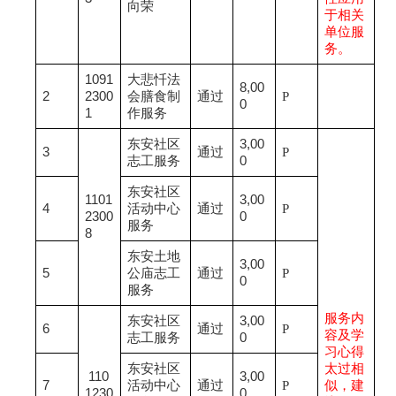
向荣
于相关
单位服
务。
1091
大悲忏法
8,00
2
2300
会膳食制
通过
P
0
1
作服务
东安社区
3,00
3
通过
P
志工服务
0
东安社区
1101
3,00
4
活动中心
通过
P
2300
0
服务
8
东安土地
3,00
5
公庙志工
通过
P
0
服务
服务内
东安社区
3,00
6
通过
P
容及学
志工服务
0
习心得
东安社区
太过相
110
3,00
7
活动中心
通过
P
似，建
1230
0