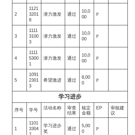
1121
10,0
2
3201
潜力激发
通过
P
00
8
1111
10,0
3
3100
潜力激发
通过
P
00
3
1111
10,0
4
5300
潜力激发
通过
P
00
1
1091
8,00
5
2301
希望激进
通过
P
0
3
学习进步
活动名称
审查
核定
EP
审核建
序号
学号
结果
金额
议
1101
学习进步
5,00
1
3304
通过
P
奖
0
7