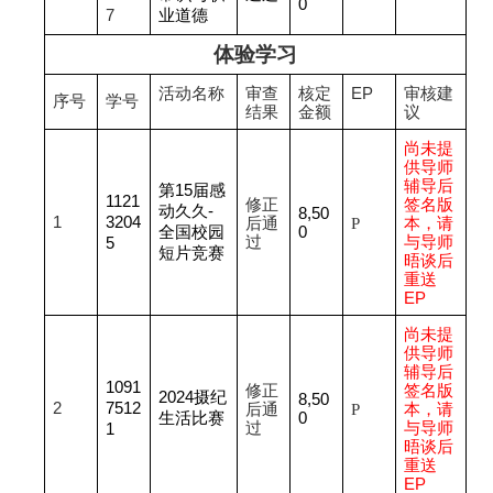
0
7
业道德
体验学习
活动名称
审查
核定
EP
审核建
序号
学号
结果
金额
议
尚未提
供导师
辅导后
第15届感
1121
修正
签名版
动久久-
8,50
1
3204
后通
P
本，请
全国校园
0
过
与导师
5
短片竞赛
晤谈后
重送
EP
尚未提
供导师
辅导后
1091
修正
签名版
2024
摄纪
8,50
2
7512
后通
P
本，请
生活比赛
0
过
与导师
1
晤谈后
重送
EP