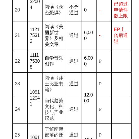
3200
已超过
阅读《亲
不予
4
20
0
-
申请件
密恐惧》
通过
数上限
阅读《美
1121
EP
上
丽新世
6,00
21
7531
通过
-
传后通
界》及相
0
2
过
关文章
1111
自学音乐
6,00
22
7530
通过
P
创作
0
8
阅读《莎
23
士比亚书
通过
P
籍》
1091
12,0
1204
当代趋势
00
1
文化、科
24
通过
P
技与产业
议题
了解南澳
25
部落的迁
通过
P
1091