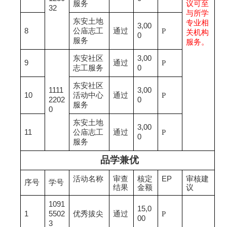
服务
议可至
32
与所学
东安土地
专业相
3,00
8
公庙志工
通过
P
关机构
0
服务
服务。
东安社区
3,00
9
通过
P
志工服务
0
东安社区
1111
3,00
10
活动中心
通过
P
2202
0
服务
0
东安土地
3,00
11
公庙志工
通过
P
0
服务
品学兼优
活动名称
审查
核定
EP
审核建
序号
学号
结果
金额
议
1091
15,0
1
5502
优秀拔尖
通过
P
00
3