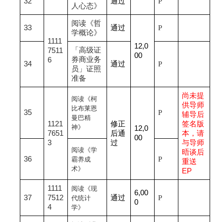
32
通过
P
人心态》
阅读《哲
33
通过
P
学概论》
1111
12,0
「高级证
7511
00
券商业务
6
34
通过
P
员」证照
准备
尚未提
阅读《柯
供导师
比布莱恩
35
P
辅导后
曼巴精
1121
修正
签名版
神》
12,0
7651
后通
本，请
00
3
过
与导师
阅读《学
晤谈后
36
P
霸养成
重送
术》
EP
1111
阅读《现
6,00
37
7512
通过
P
代统计
0
4
学》