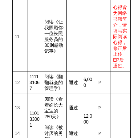
心得皆
为网络
书籍简
阅读《让
介，请
我照顾你:
填写实
一位长照
11
-
际阅读
服务员的
心得，
30则感动
修正后
记事》
上传
EP后
通过。
1111
阅读《翻
6,00
12
3106
翻就会的
通过
P
0
7
管理学》
阅读《看
着妳长大
13
通过
P
宝宝的
1101
12,0
280天》
3300
00
1
阅读《被
14
讨厌的勇
通过
P