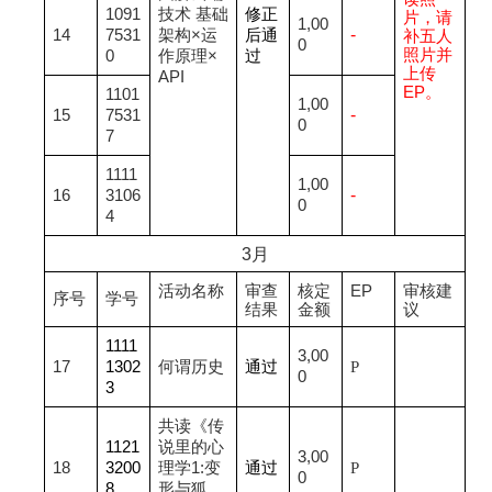
1091
技术 基础
修正
片，请
1,00
-
14
7531
架构×运
后通
补五人
0
照片并
0
作原理×
过
上传
API
EP。
1101
1,00
-
15
7531
0
7
1111
1,00
-
16
3106
0
4
3
月
活动名称
审查
核定
EP
审核建
序号
学号
结果
金额
议
1111
3,00
17
1302
何谓历史
通过
P
0
3
共读《传
1121
说里的心
3,00
18
3200
理学1:变
通过
P
0
8
形与狐