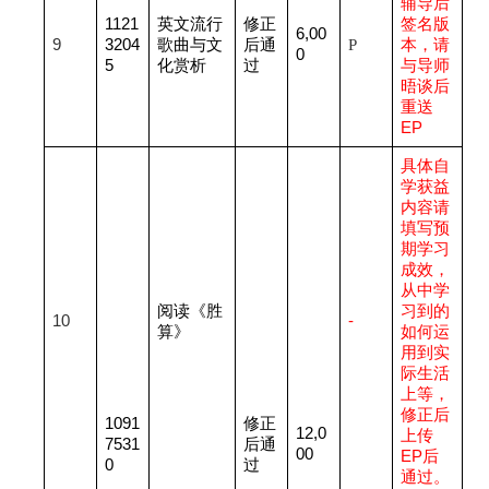
辅导后
1121
英文流行
修正
签名版
6,00
9
3204
歌曲与文
后通
P
本，请
0
5
化赏析
过
与导师
晤谈后
重送
EP
具体自
学获益
内容请
填写预
期学习
成效，
从中学
阅读《胜
习到的
10
-
算》
如何运
用到实
际生活
上等，
修正后
1091
修正
12,0
上传
7531
后通
00
EP后
0
过
通过。