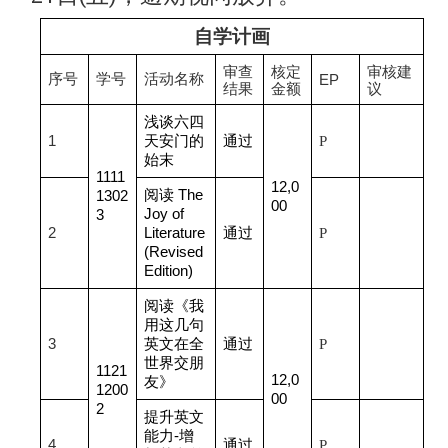
自学计画
审查
核定
审核建
序号
学号
活动名称
EP
结果
金额
议
浅谈六四
1
天安门的
通过
P
始末
1111
12,0
阅读 The
1302
00
Joy of
3
2
Literature
通过
P
(Revised
Edition)
阅读《我
用这几句
3
英文在全
通过
P
世界交朋
1121
12,0
友》
1200
00
2
提升英文
能力-增
4
通过
P