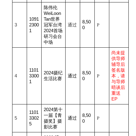
陈伟伦
WeiLoon
1091
Tan世界
8,50
3
2300
冠军台湾
通过
P
0
1
2024首场
研习会台
中场
尚未提
供导师
辅导后
1101
签名版
2024
摄纪
8,50
4
3300
通过
P
本，请
生活比赛
0
1
与导师
晤谈后
重送
EP
2024
第十
1101
一届【青
8,50
5
3302
通过
P
摄奖】摄
0
5
影比赛