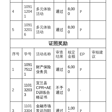
1091
多元体验
8,00
4
1204
通过
P
活动
0
1
1091
多元体验
8,00
5
3201
通过
P
活动
0
6
证照奖励
审查
核定
审核建
序号
学号
活动名称
EP
结果
金额
议
1091
财产保险
6,00
1
7512
通过
P
业务员
0
1
宜兰县
1101
CPR+AE
不予
2
3203
0
-
D训练合
通过
3
格证书
1101
金融市场
1,00
3
3304
常识与职
通过
P