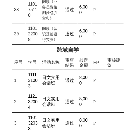
阅读《业
1101
6,00
务员资格
38
7511
通过
P
0
测验必胜
8
宝典》
1101
阅读《认
6,00
39
2200
通过
P
识基础银
0
8
行实务》
跨域自学
审查
核定
审核建
序号
学号
活动名称
EP
结果
金额
议
1111
日文实用
8,00
1
3100
通过
P
会话班
0
3
1121
日文实用
8,00
2
3200
通过
P
会话班
0
4
1101
日文实用
8,00
3
3203
通过
P
会话班
0
3