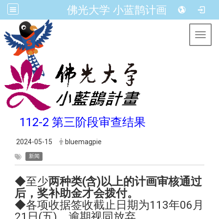
佛光大学 小蓝鹊计画
Toggl
112-2 第三阶段审查结果
2024-05-15
bluemagpie
新闻
◆至少
两种类(含)以上的计画
审核通过
后
，
奖补助金才会拨付。
◆各项收据签收截止日期为113年06月
21日(五)，逾期视同放弃。