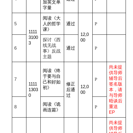
加英文单
字量
阅读《大
5
人的哲学
通过
P
课》
1111
12,0
3100
探讨《西
00
3
线无战
6
通过
P
事》反战
主题
尚未提
阅读《终
供导师
于要与自
辅导后
7
P
己和好如
1111
修正
签名版
12,0
初》
1303
后通
本，请
00
0
过
与导师
晤谈后
阅读《诡
重送
8
P
画连篇》
EP
尚未提
供导师