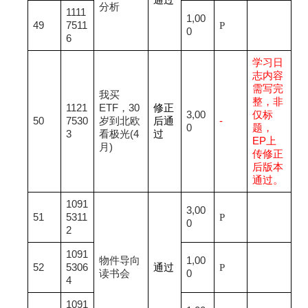
分析
1111
1,00
49
7511
P
0
6
学习日
志内容
需写完
我买
整，非
1121
ETF，30
修正
3,00
仅标
50
7530
岁到北欧
后通
-
0
题，
3
看极光(4
过
EP
上
月)
传修正
后版本
通过。
1091
3,00
51
5311
P
0
2
1091
物件导向
1,00
52
5306
通过
P
读书会
0
4
1091