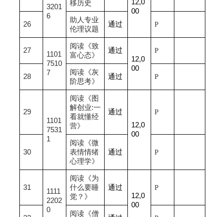
12,0
移历史
3201
00
6
助人专业
26
通过
P
伦理议题
阅读《致
27
通过
P
1101
富心态》
12,0
7510
00
阅读《灰
7
28
通过
P
阶思考》
阅读《图
解创业
:
一
29
通过
P
看就懂经
1101
12,0
营》
7531
00
1
阅读《微
30
表情情绪
通过
P
心理学》
阅读《为
31
什么要睡
通过
P
1111
12,0
觉？》
2202
00
0
阅读《僧