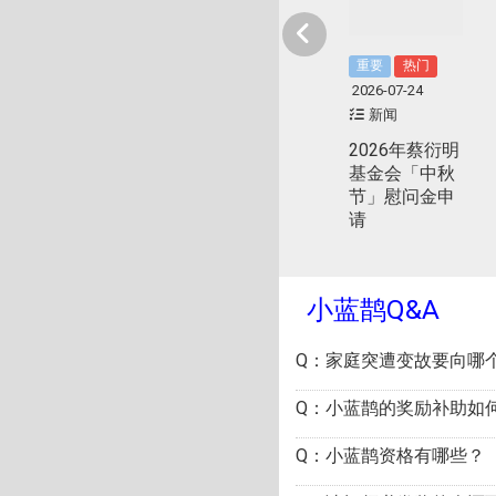
重要
热门
2026-07-24
新闻
2026年蔡衍明
基金会「中秋
节」慰问金申
请
小蓝鹊Q&A
Q：家庭突遭变故要向哪个
Q：小蓝鹊的奖励补助如
Q：小蓝鹊资格有哪些？