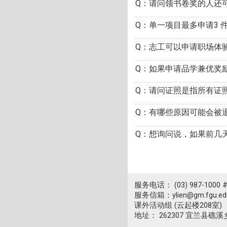
Q：请问领书卷奖的人还
Q：单一项目最多申请3
Q：志工可以申请职场体
Q：如果申请品学兼优奖
Q：请问证照是指所有证
Q：有哪些原因可能会被
Q：想询问说，如果前几
服务电话： (03) 987-1000 
服务信箱：ylien@gm.fgu.edu
课外活动组 (云起楼208室)
地址： 262307 宜兰县礁