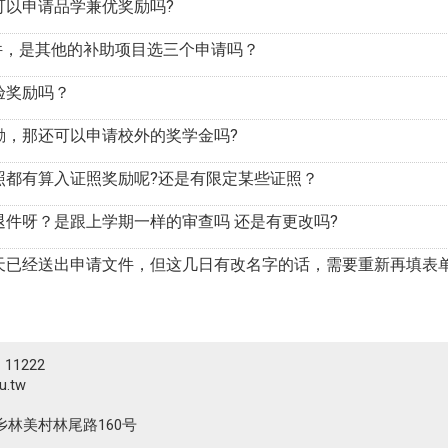
可以申请品学兼优奖励吗?
 件，是其他的补助项目选三个申请吗？
验奖励吗？
励，那还可以申请校外的奖学金吗?
照都有算入证照奖励呢?还是有限定某些证照？
退件呀？是跟上学期一样的审查吗 还是有更改吗?
天已经送出申请文件，但这几日有改名字的话，需要重新再填表
# 11222
.tw
溪乡林美村林尾路160号