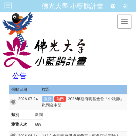
佛光大學 小藍鵲計畫
Toggl
公告
張貼日期
標題
2026-07-24
2026年蔡衍明基金會「中秋節」
重要
熱門
慰問金申請
類別
新聞
瀏覽人次
689
2026-05-14
114-2 小藍鵲自學成果發表：報名正式開始！