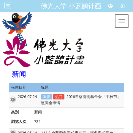
佛光大学 小蓝鹊计画
Toggl
新闻
张贴日期
标题
2026-07-24
2026年蔡衍明基金会「中秋节」
重要
热门
慰问金申请
类别
新闻
浏览人次
724
2026-05-14
114-2 小蓝鹊自学成果发表：报名正式开始！