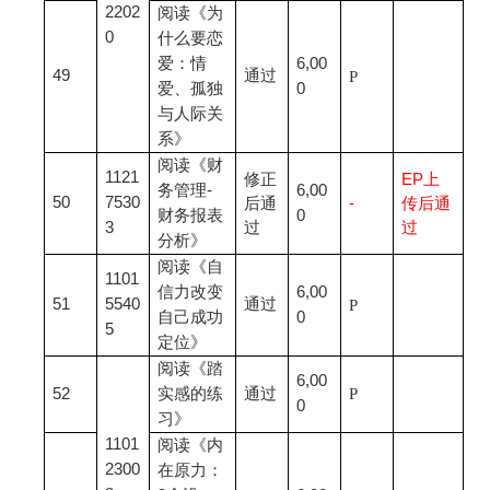
2202
阅读《为
0
什么要恋
爱：情
6,00
49
通过
P
爱、孤独
0
与人际关
系》
阅读《财
1121
修正
EP
上
务管理-
6,00
50
7530
后通
-
传后通
财务报表
0
3
过
过
分析》
阅读《自
1101
信力改变
6,00
51
5540
通过
P
自己成功
0
5
定位》
阅读《踏
6,00
52
实感的练
通过
P
0
习》
1101
阅读《内
2300
在原力：