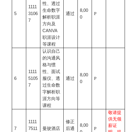
性、透过
1111
生命数字
8,00
5
3106
通过
P
解析职涯
0
7
方向及
CANVA
职涯设计
等课程
认识自己
的沟通风
格与惯
1111
性、面试
8,00
6
5105
服仪、透
通过
P
0
7
过生命数
字解析职
涯方向等
课程
敬请提
供无领
1111
修正
8,00
薪证
7
7511
曼驶酒店
后通
P