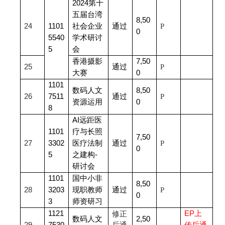
2024
第十
五届台湾
8,50
24
1101
社会企业
通过
P
0
5540
学术研讨
5
会
香港摄影
7,50
25
通过
P
大赛
0
1101
数码人文
8,50
26
7511
通过
P
资源运用
0
8
AI
远距医
1101
疗与长照
7,50
27
3302
医疗法制
通过
P
0
5
之建构-
研讨会
1101
国中小非
8,50
28
3203
现职教师
通过
P
0
3
师资研习
1121
EP
上
修正
数码人文
2,50