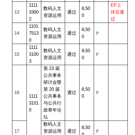
1111
EP
上
数码人文
8,50
13
3300
通过
传后通
资源运用
0
2
过
1101
数码人文
8,50
14
7513
通过
P
资源运用
0
0
1111
数码人文
8,50
15
3100
通过
P
资源运用
0
3
第 23 届
公共事务
研讨会暨
第 20 届
8,50
16
通过
P
1111
公共事务
0
3101
与公共行
0
政青年论
坛
数码人文
8,50
17
资源运用
通过
P
0