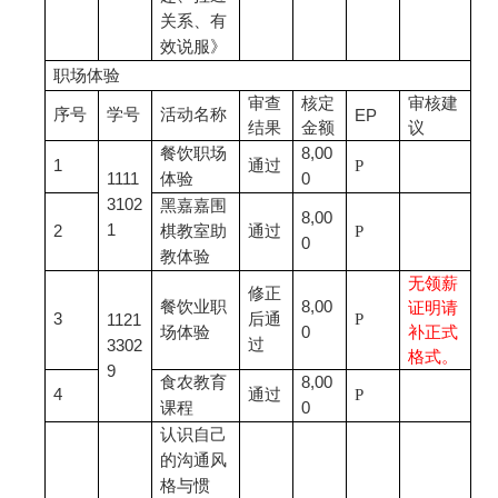
关系、有
效说服》
职场体验
审查
核定
审核建
序号
学号
活动名称
EP
结果
金额
议
餐饮职场
8,00
1
通过
P
1111
体验
0
3102
黑嘉嘉围
8,00
1
2
棋教室助
通过
P
0
教体验
无领薪
修正
餐饮业职
8,00
证明请
3
后通
P
1121
场体验
0
补正式
过
3302
格式。
9
食农教育
8,00
4
通过
P
课程
0
认识自己
的沟通风
格与惯