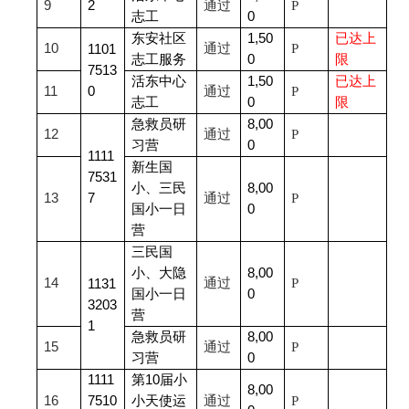
9
2
通过
P
志工
0
东安社区
1,50
已达上
10
通过
P
1101
志工服务
0
限
7513
活东中心
1,50
已达上
11
0
通过
P
志工
0
限
急救员研
8,00
12
通过
P
习营
0
1111
新生国
7531
小、三民
8,00
13
7
通过
P
国小一日
0
营
三民国
小、大隐
8,00
14
通过
P
1131
国小一日
0
3203
营
1
急救员研
8,00
15
通过
P
习营
0
1111
第10届小
8,00
16
7510
小天使运
通过
P