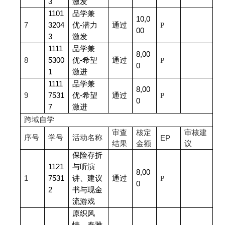
3
激发
1101
品学兼
10,0
7
3204
优-潜力
通过
P
00
3
激发
1111
品学兼
8,00
8
5300
优-希望
通过
P
0
1
激进
1111
品学兼
8,00
9
7531
优-希望
通过
P
0
7
激进
跨域自学
审查
核定
审核建
序号
学号
活动名称
EP
结果
金额
议
保险存折
1121
与听演
8,00
1
7531
讲、建议
通过
P
0
2
书与现金
流游戏
原织风