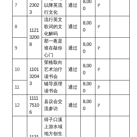
8,00
7
2302
以降英流
通过
P
0
3
行文化
流行英文
8,00
8
歌词的文
通过
P
0
1121
化解码
3200
那一夜是
8
8,00
9
谁在敲你
通过
P
0
心门
荣格取向
8,00
10
1101
艺术治疗
通过
P
0
3204
读书会
3
辅导原理
8,00
11
通过
P
读书会
0
1111
县议会交
8,00
12
7510
通过
P
流参访
0
6
得子口溪
上游水域
地方创生