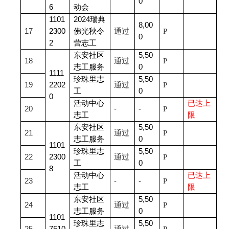
0
6
动会
1101
2024
瑞典
8,00
17
2300
佛光秋令
通过
P
0
2
营志工
东安社区
5,50
18
通过
P
志工服务
0
1111
珍珠里志
5,50
19
2202
通过
P
工
0
0
活动中心
已达上
20
-
-
P
志工
限
东安社区
5,50
21
通过
P
志工服务
0
1101
珍珠里志
5,50
22
2300
通过
P
工
0
8
活动中心
已达上
23
-
-
P
志工
限
东安社区
5,50
24
通过
P
志工服务
0
1101
珍珠里志
5,50