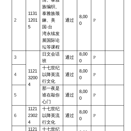
情、泰雅
族编织、
1131
泰雅族颈
8,00
2
1201
鍊、美
通过
P
0
5
国-台
湾永续发
展国际论
坛等课程
日文会话
8,00
3
通过
P
班
0
十七世纪
1121
8,00
4
以降英流
通过
P
3200
0
行文化
4
那一夜是
8,00
5
谁在敲你
通过
P
0
心门
1121
十七世纪
8,00
6
2302
以降英流
通过
P
0
4
行文化
1121
十七世纪