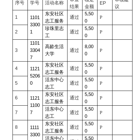
序号
学号
活动名称
EP
结果
金额
议
东安社区
5,50
1
通过
P
1101
志工服务
0
3300
珍珠里志
5,50
2
1
通过
P
工
0
1101
高龄生活
8,00
3
3304
通过
P
大学
0
7
东安社区
5,50
4
通过
P
1121
志工服务
0
5206
活东中心
5,50
5
0
通过
P
志工
0
东安社区
5,50
6
通过
P
1121
志工服务
0
1100
活东中心
5,50
7
7
通过
P
志工
0
东安社区
5,50
8
通过
P
1111
志工服务
0
3300
活东中心
5,50