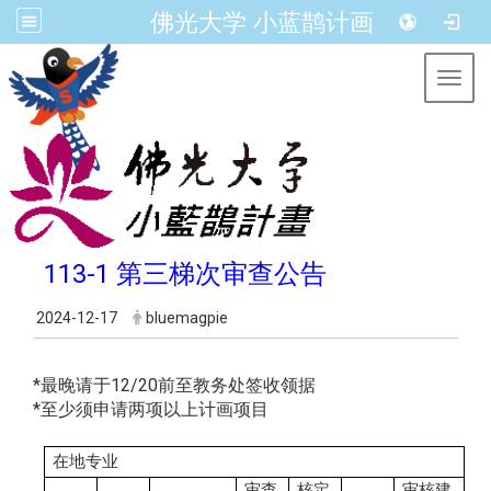
佛光大学 小蓝鹊计画
Toggl
113-1 第三梯次审查公告
2024-12-17
bluemagpie
*最晚请于12/20前至教务处签收领据
*至少须申请两项以上计画项目
在地专业
审查
核定
审核建