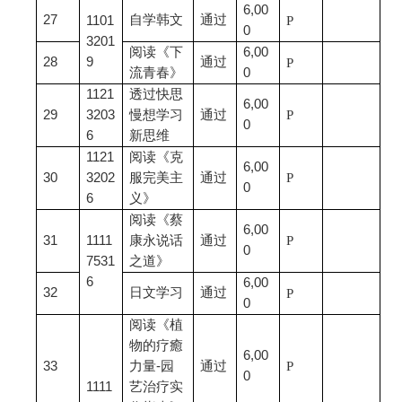
6,00
27
自学韩文
通过
1101
P
0
3201
阅读《下
6,00
28
9
通过
P
流青春》
0
1121
透过快思
6,00
29
3203
慢想学习
通过
P
0
6
新思维
1121
阅读《克
6,00
30
3202
服完美主
通过
P
0
6
义》
阅读《蔡
6,00
31
1111
康永说话
通过
P
0
7531
之道》
6
6,00
32
日文学习
通过
P
0
阅读《植
物的疗癒
6,00
33
力量-园
通过
P
0
1111
艺治疗实