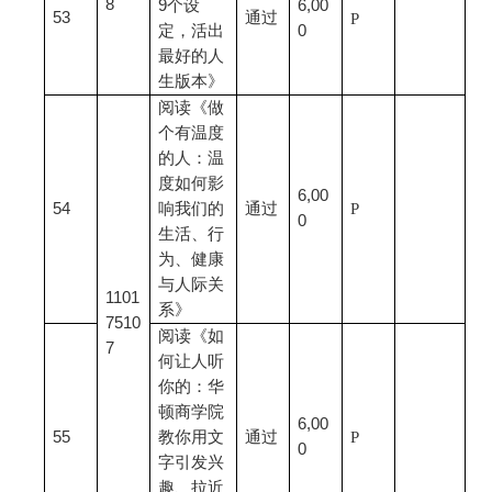
8
9个设
6,00
53
通过
P
定，活出
0
最好的人
生版本》
阅读《做
个有温度
的人：温
度如何影
6,00
54
响我们的
通过
P
0
生活、行
为、健康
与人际关
1101
系》
7510
阅读《如
7
何让人听
你的：华
顿商学院
6,00
55
教你用文
通过
P
0
字引发兴
趣、拉近