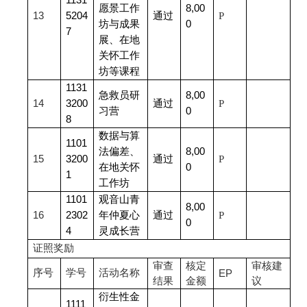
1131
愿景工作
8,00
13
5204
通过
P
坊与成果
0
7
展、在地
关怀工作
坊等课程
1131
急救员研
8,00
14
3200
通过
P
习营
0
8
数据与算
1101
法偏差、
8,00
15
3200
通过
P
在地关怀
0
1
工作坊
1101
观音山青
8,00
16
2302
年仲夏心
通过
P
0
4
灵成长营
证照奖励
审查
核定
审核建
序号
学号
活动名称
EP
结果
金额
议
衍生性金
1111