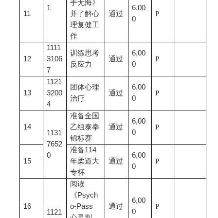
手无悔》
1
6,00
11
并了解心
通过
P
0
理复健工
作
1111
训练思考
6,00
12
3106
通过
P
反应力
0
7
1121
团体心理
6,00
13
3200
通过
P
治疗
0
4
准备全国
6,00
14
乙组泰拳
通过
P
0
1131
锦标赛
7652
准备114
0
6,00
15
年柔道大
通过
P
0
专杯
阅读
《Psych
6,00
16
o-Pass
通过
P
0
1121
心灵判