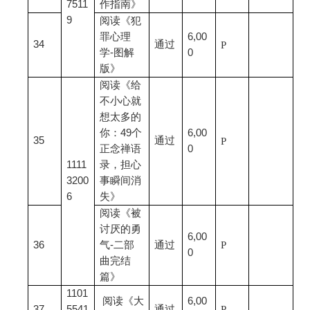
7511
作指南》
9
阅读《犯
罪心理
6,00
34
通过
P
学-图解
0
版》
阅读《给
不小心就
想太多的
你：49个
6,00
35
通过
P
正念禅语
0
1111
录，担心
3200
事瞬间消
6
失》
阅读《被
讨厌的勇
6,00
36
气-二部
通过
P
0
曲完结
篇》
1101
阅读《大
6,00
37
5541
通过
P