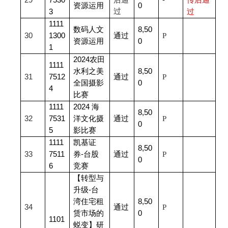
29
7530
后通
-
传后通
资源运用
0
过
3
过
1111
数码人文
8,50
30
1300
通过
P
资源运用
0
1
2024
农田
1111
水利之美
8,50
31
7512
通过
P
全国摄影
0
4
比赛
1111
2024
海
8,50
32
7531
洋文化摄
通过
P
0
5
影比赛
1111
凯基证
8,50
33
7511
券-台股
通过
P
0
6
竞赛
【转型与
升级-台
湾住宅租
8,50
34
通过
P
赁市场的
0
1101
蜕变】研