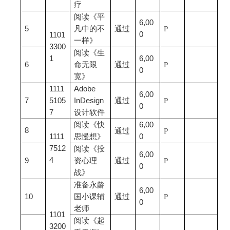
疗
阅读《平
6,00
5
凡中的不
通过
P
0
1101
一样》
3300
阅读《生
1
6,00
6
命无限
通过
P
0
宽》
1111
Adobe
6,00
7
5105
InDesign
通过
P
0
7
设计软件
阅读《快
6,00
8
通过
P
1111
思慢想》
0
7512
阅读《投
6,00
4
9
资心理
通过
P
0
战》
准备永龄
6,00
10
国小课辅
通过
P
0
老师
1101
阅读《起
3200