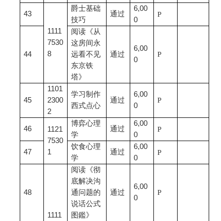
爵士基础
6,00
43
通过
P
技巧
0
1111
阅读《从
7530
这房间永
6,00
8
44
远看不见
通过
P
0
东京铁
塔》
1101
学习制作
6,00
45
2300
通过
P
西式点心
0
2
博弈心理
6,00
46
通过
1121
P
学
0
7530
饮食心理
6,00
47
1
通过
P
学
0
阅读《彻
底解决沟
6,00
48
通问题的
通过
P
0
说话公式
1111
图鑑》