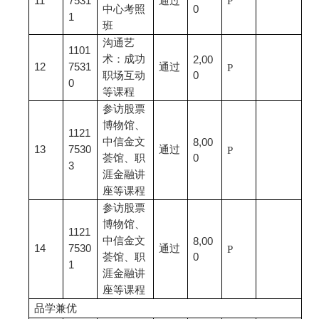
11
7531
通过
P
中心考照
0
1
班
沟通艺
1101
术：成功
2,00
12
7531
通过
P
职场互动
0
0
等课程
参访股票
博物馆、
1121
中信金文
8,00
13
7530
通过
P
荟馆、职
0
3
涯金融讲
座等课程
参访股票
博物馆、
1121
中信金文
8,00
14
7530
通过
P
荟馆、职
0
1
涯金融讲
座等课程
品学兼优