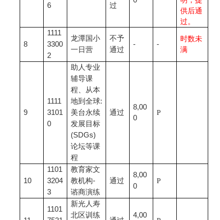
0
明，提
6
过
供后通
过。
1111
龙潭国小
不予
时数未
8
3300
-
-
一日营
通过
满
2
助人专业
辅导课
程、从本
1111
地到全球:
8,00
9
3101
美台永续
通过
P
0
0
发展目标
(SDGs)
论坛等课
程
1101
教育家文
8,00
10
3204
教机构-
通过
P
0
3
谘商演练
新光人寿
1101
北区训练
4,00