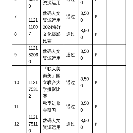
资源运用
0
9
数码人文
8,50
7
通过
P
1121
资源运用
0
1100
2024
海洋
8,50
7
8
文化摄影
通过
P
0
比赛
1121
数码人文
8,50
9
5206
通过
P
资源运用
0
0
「联大美
而美」国
8,50
10
1121
立联合大
通过
P
0
7531
学摄影比
2
赛
秋季进修
8,50
11
通过
P
会研习
0
1121
数码人文
8,50
12
7511
通过
P
资源运用
0
0