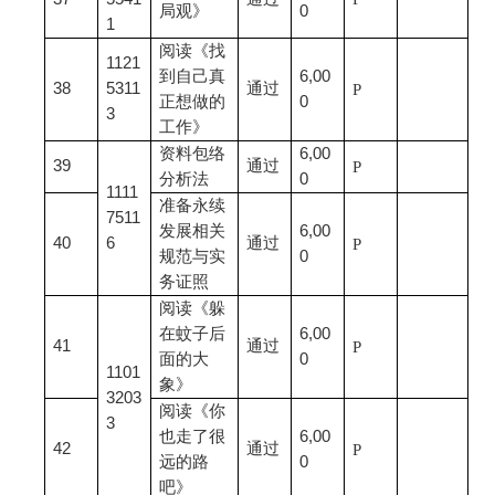
局观》
0
1
阅读《找
1121
到自己真
6,00
38
5311
通过
P
正想做的
0
3
工作》
资料包络
6,00
39
通过
P
分析法
0
1111
准备永续
7511
发展相关
6,00
40
6
通过
P
规范与实
0
务证照
阅读《躲
在蚊子后
6,00
41
通过
P
面的大
0
1101
象》
3203
阅读《你
3
也走了很
6,00
42
通过
P
远的路
0
吧》