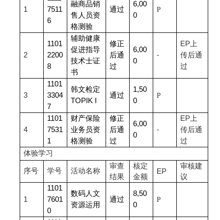
融商品销
6,00
1
7511
通过
P
售人员资
0
6
格测验
辅助健康
1101
修正
EP
上
促进指导
6,00
2
2200
后通
-
传后通
技术士证
0
8
过
过
书
1101
韩文检定
1,50
3
3304
通过
P
TOPIK I
0
7
1101
财产保险
修正
EP
上
6,00
4
7531
业务员资
后通
-
传后通
0
1
格测验
过
过
体验学习
审查
核定
审核建
序号
学号
活动名称
EP
结果
金额
议
1101
数码人文
8,50
1
7601
通过
P
资源运用
0
0