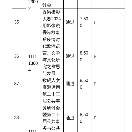
2300
讨会
2
香港摄影
大赛2024
7,50
35
通过
P
用影像说
0
香港故事
后疫情时
代欧洲语
言、文学
8,50
36
通过
P
1111
与文化研
0
1300
究之省思
4
与发展
数码人文
8,50
37
通过
P
资源运用
0
第二十三
届公共事
务研讨会
暨第二十
8,50
38
通过
P
届公共事
0
务与公共
1111