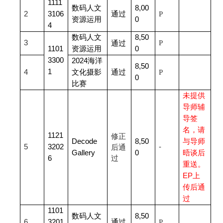
1111
数码人文
8,00
2
3106
通过
P
资源运用
0
4
数码人文
8,50
3
P
通过
1101
资源运用
0
3300
2024
海洋
8,50
1
4
文化摄影
通过
P
0
比赛
未提供
导师辅
导签
名，请
1121
修正
Decode
8,50
与导师
5
3202
-
后通
Gallery
0
晤谈后
6
过
重送。
EP上
传后通
过
1101
数码人文
8,50
6
3201
通过
P