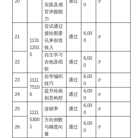
20
通过
P
实践及感
0
官评鑑能
力
尝试通过
接绘图委
6,00
21
通过
P
1131
讬来创造
0
1201
收入
5
自主学习
6,00
22
吉他及唱
通过
P
0
歌
自学编织
6,00
23
通过
1111
P
技巧
0
7510
提升绘画
6,00
24
6
通过
P
创意构想
0
6,00
25
连锁率
通过
P
1111
0
5300
方向倒数
6,00
1
26
与梯度向
通过
P
0
量