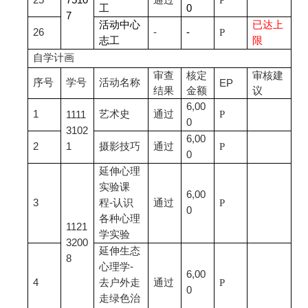
25
7510
通过
P
工
0
7
活动中心
已达上
26
-
-
P
志工
限
自学计画
审查
核定
审核建
序号
学号
活动名称
EP
结果
金额
议
6,00
1
艺术史
通过
P
1111
0
3102
6,00
2
1
摄影技巧
通过
P
0
延伸心理
实验课
6,00
3
程-认识
通过
P
0
各种心理
1121
学实验
3200
延伸生态
8
心理学-
6,00
4
去户外走
通过
P
0
走绿色治