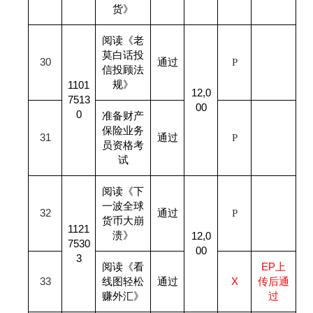
货》
阅读《老
莫白话投
30
通过
P
信投顾法
规》
1101
12,0
7513
00
0
准备财产
保险业务
31
通过
P
员资格考
试
阅读《下
一波全球
32
通过
P
货币大崩
1121
溃》
12,0
7530
00
3
阅读《看
EP
上
33
线图轻松
通过
X
传后通
赚外汇》
过