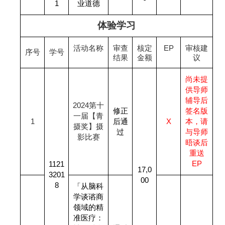
1
业道德
体验学习
活动名称
审查
核定
EP
审核建
序号
学号
结果
金额
议
尚未提
供导师
辅导后
2024
第十
修正
签名版
一届【青
1
后通
X
本，请
摄奖】摄
过
与导师
影比赛
晤谈后
重送
EP
1121
17,0
3201
00
8
「从脑科
学谈谘商
领域的精
准医疗：