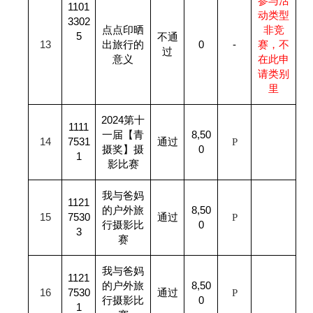
参与活
1101
动类型
3302
点点印晒
非竞
5
不通
13
出旅行的
0
-
赛，不
过
意义
在此申
请类别
里
2024
第十
1111
一届【青
8,50
14
7531
通过
P
摄奖】摄
0
1
影比赛
我与爸妈
1121
的户外旅
8,50
15
7530
通过
P
行摄影比
0
3
赛
我与爸妈
1121
的户外旅
8,50
16
7530
通过
P
行摄影比
0
1