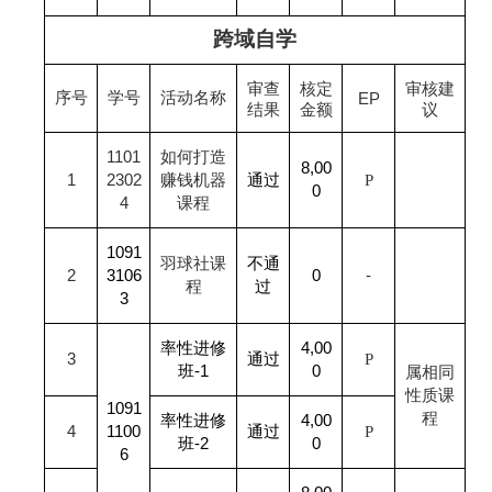
跨域自学
审查
核定
审核建
序号
学号
活动名称
EP
结果
金额
议
1101
如何打造
8,00
1
2302
赚钱机器
通过
P
0
4
课程
1091
羽球社课
不通
2
3106
0
-
程
过
3
率性进修
4,00
3
通过
P
班-1
0
属相同
性质课
1091
程
率性进修
4,00
4
1100
通过
P
班-2
0
6