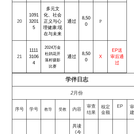
多元文
1091
化、社会
8,50
20
3201
正义与心
通过
P
0
5
理健康:现
在与未来
2024
万金
1111
EP
送
8,50
杜鹃花开
21
3106
通过
X
审后通
0
落籽摄影
4
过
比赛
学伴日志
2
月份
审查
EP
核定
序号
学号
内容
教导
受教
结果
金额
共读
《今