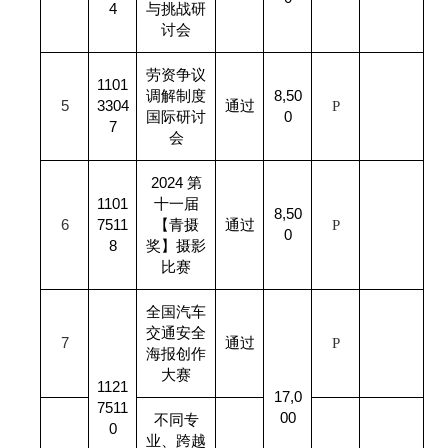
4
与挑战研
讨会
劳资争议
1101
调解制度
8,50
5
3304
通过
P
国际研讨
0
7
会
2024
第
1101
十一届
8,50
6
7511
【青摄
通过
P
0
8
奖】摄影
比赛
全国汽车
交通安全
7
通过
P
海报创作
大赛
1121
17,0
7511
00
不同专
0
业、跨越