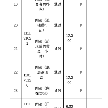
19
资者的扑
通过
P
克》
阅读《孤
20
独通行
通过
P
证》
1111
12,0
3102
00
阅读《起
1
床后的黄
21
通过
P
金一小
时》
阅读《底
22
层逻辑
通过
P
1101
2》
12,0
7512
00
6
阅读《内
23
通过
P
在防御》
1111
阅读《日
6,00