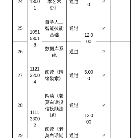
24
1300
本艺术
通过
P
0
1
史》
自学人工
25
智能技能
通过
P
1091
基础
12,0
5301
00
8
数据库系
26
通过
P
统
1121
阅读《情
6,00
27
3200
通过
P
绪勒索》
0
4
阅读《老
莫白话投
28
通过
P
信投顾法
1111
规》
12,0
3300
00
2
阅读《老
29
莫白话期
通过
P