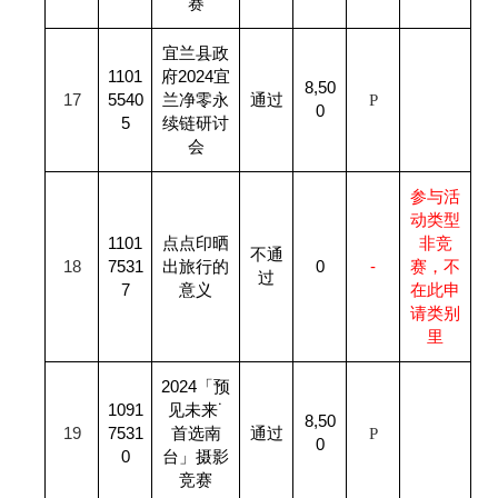
赛
宜兰县政
1101
府2024宜
8,50
17
5540
兰净零永
通过
P
0
5
续链研讨
会
参与活
动类型
1101
点点印晒
非竞
不通
18
7531
出旅行的
0
-
赛，不
过
7
意义
在此申
请类别
里
2024
「预
1091
见未来˙
8,50
19
7531
首选南
通过
P
0
0
台」摄影
竞赛