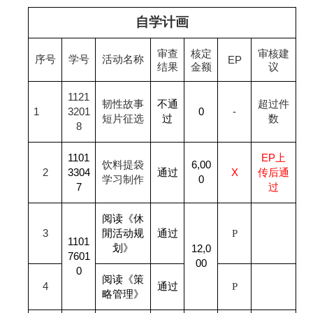
自学计画
审查
核定
审核建
序号
学号
活动名称
EP
结果
金额
议
1121
韧性故事
不通
超过件
1
3201
0
-
短片征选
过
数
8
1101
EP
上
饮料提袋
6,00
2
3304
通过
X
传后通
学习制作
0
7
过
阅读《休
3
閒活动规
通过
P
1101
划》
12,0
7601
00
0
阅读《策
4
通过
P
略管理》