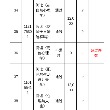
阅读《超
34
自然心理
通过
P
学》
12,0
00
1121
阅读《这
35
7530
辈子只能
通过
P
1
这样吗》
阅读《定
不通
超过件
36
价心理
0
-
过
数
学》
阅读《配
色的生活
37
通过
P
设计美
1101
学》
12,0
5541
00
1
阅读《心
38
理与人
通过
P
生》