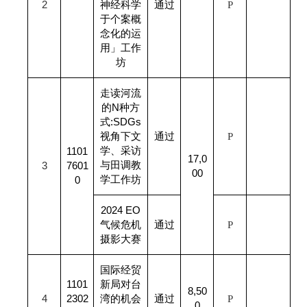
2
神经科学
通过
P
于个案概
念化的运
用」工作
坊
走读河流
的N种方
式:SDGs
视角下文
通过
P
学、采访
1101
17,0
与田调教
3
7601
00
学工作坊
0
2024 EO
气候危机
通过
P
摄影大赛
国际经贸
1101
新局对台
8,50
4
2302
湾的机会
通过
P
0