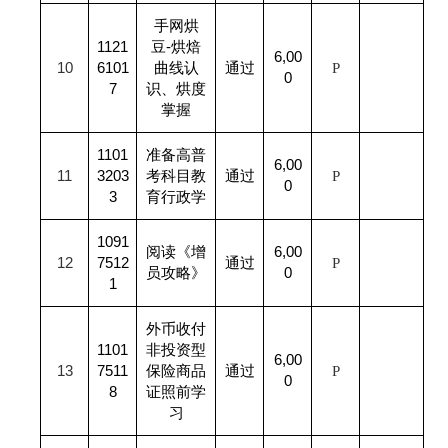
手网烘
1121
豆-烘焙
6,00
10
6101
曲线认
通过
P
0
7
识、烘度
掌握
1101
准备高普
6,00
11
3203
考科目教
通过
P
0
3
育行政学
1091
阅读《增
6,00
12
7512
通过
P
员攻略》
0
1
外币收付
1101
非投资型
6,00
13
7511
保险商品
通过
P
0
8
证照前学
习