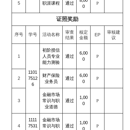
8,00
5
职涯课程
通过
P
0
证照奖励
审查
核定
审核建
序号
学号
活动名称
EP
结果
金额
议
初阶授信
6,00
1
人员专业
通过
P
0
能力测验
1101
财产保险
6,00
2
7512
通过
P
业务员
0
6
金融市场
1,00
3
常识与职
通过
P
0
业道德
1111
金融市场
1,00
4
7531
常识与职
通过
P
0