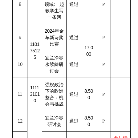
8
领域:一起
通过
P
教学生写
一条河
2024
年金
9
车新诗奖
通过
P
比赛
1101
17,0
7512
00
5
宜兰净零
10
永续鍊研
通过
P
讨会
强权政治
1111
下的欧洲
8,50
11
3101
通过
P
整合：机
0
0
会与挑战
宜兰净零
8,50
12
通过
P
研讨会
0