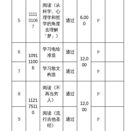
阅读《从
科学、心
1111
理学和哲
6,00
5
3106
通过
P
学的角度
0
7
去理解
「梦」》
学习电绘
6
通过
P
准造
1091
12,0
1100
00
6
学习散文
7
通过
P
构造
阅读《不
8
再当穷
通过
P
人》
1121
12,0
7511
00
0
阅读《流
9
行吉他圣
通过
P
经》