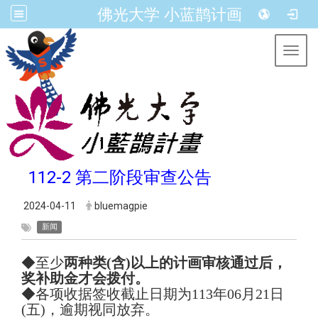
佛光大学 小蓝鹊计画
Toggl
112-2 第二阶段审查公告
2024-04-11
bluemagpie
新闻
◆至少
两种类(含)以上的计画
审核通过后
，
奖补助金才会拨付。
◆各项收据签收截止日期为113年06月21日
(五)，逾期视同放弃。