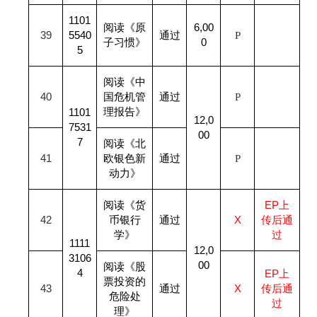
1101
阅读《原
6,00
39
5540
通过
P
子习惯》
0
5
阅读《中
40
国危机管
通过
P
理报告》
1101
12,0
7531
00
7
阅读《北
41
欧银色新
通过
P
动力》
阅读《货
EP
上
42
币银行
通过
X
传后通
学》
过
1111
12,0
3106
00
阅读《股
4
EP
上
票投资的
43
通过
X
传后通
危险处
过
理》