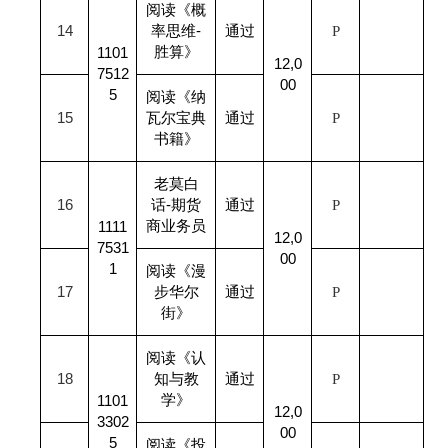
阅读《概
14
率思维-
通过
P
胜算》
1101
12,0
7512
00
5
阅读《纳
15
瓦尔宝典
通过
P
书籍》
老莫白
16
话-期货
通过
P
商业务员
1111
12,0
7531
00
1
阅读《漫
17
步华尔
通过
P
街》
阅读《认
18
知与教
通过
P
学》
1101
12,0
3302
00
5
阅读《投