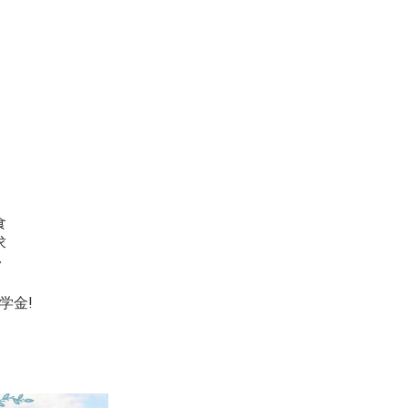
食
求
~
学金!