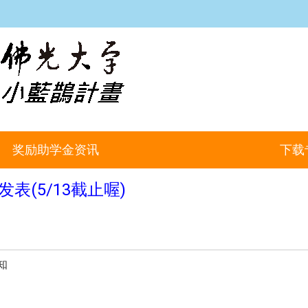
:::
奖励助学金资讯
下载
表(5/13截止喔)
知