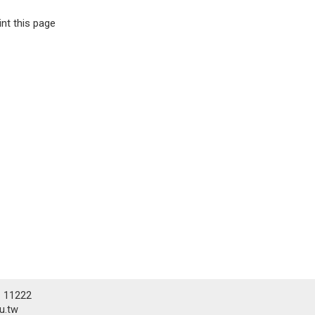
int this page
# 11222
.tw