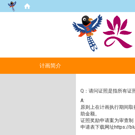
计画简介
Q：请问证照是指所有证
A:
原则上在计画执行期间取
助金额。
证照奖励申请案为审查制
申请表下载网址
https://b