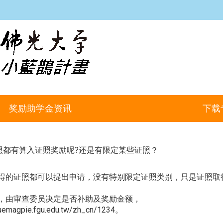
:::
奖励助学金资讯
下载
照都有算入证照奖励呢?还是有限定某些证照？
得的证照都可以提出申请，没有特别限定证照类别，只是证照取
，由审查委员决定是否补助及奖励金额，
luemagpie.fgu.edu.tw/zh_cn/1234
。