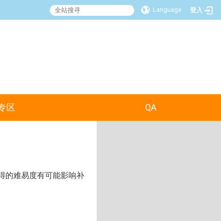
Language
登入
:::
专区
QA
得的难易度有可能影响补