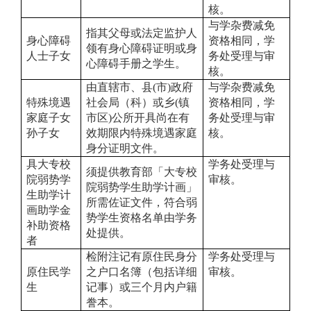
核。
与学杂费减免
指其父母或法定监护人
身心障碍
资格相同，学
领有身心障碍证明或身
人士子女
务处受理与审
心障碍手册之学生。
核。
由直辖市、县(市)政府
与学杂费减免
特殊境遇
社会局（科）或乡(镇
资格相同，学
家庭子女
市区)公所开具尚在有
务处受理与审
孙子女
效期限内特殊境遇家庭
核。
身分证明文件。
具大专校
学务处受理与
须提供教育部「大专校
院弱势学
审核。
院弱势学生助学计画」
生助学计
所需佐证文件，符合弱
画助学金
势学生资格名单由学务
补助资格
处提供。
者
检附注记有原住民身分
学务处受理与
原住民学
之户口名簿（包括详细
审核。
生
记事）或三个月内户籍
誊本。