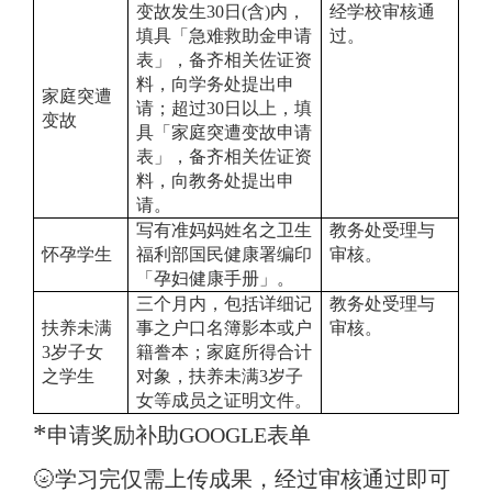
变故发生30日(含)内，
经学校审核通
填具「急难救助金申请
过。
表」，备齐相关佐证资
料，向学务处提出申
家庭突遭
请；超过30日以上，填
变故
具「家庭突遭变故申请
表」，备齐相关佐证资
料，向教务处提出申
请。
写有准妈妈姓名之卫生
教务处受理与
怀孕学生
福利部国民健康署编印
审核。
「孕妇健康手册」。
三个月内，包括详细记
教务处受理与
扶养未满
事之户口名簿影本或户
审核。
3岁子女
籍誊本；家庭所得合计
之学生
对象，扶养未满3岁子
女等成员之证明文件。
*
申请奖励补助GOOGLE表单
🌝学习完仅需上传成果，经过审核通过即可