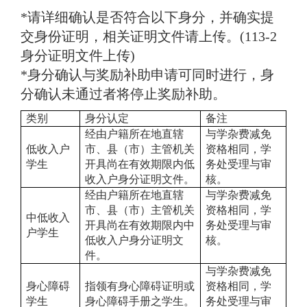
*请详细确认是否符合以下身分，并确实提
交身份证明，相关证明文件请上传。(
113-2
身分证明文件上传
)
*身分确认与奖励补助申请可同时进行，身
分确认未通过者将停止奖励补助。
类别
身分认定
备注
经由户籍所在地直辖
与学杂费减免
低收入户
市、县（市）主管机关
资格相同，学
学生
开具尚在有效期限内低
务处受理与审
收入户身分证明文件。
核。
经由户籍所在地直辖
与学杂费减免
市、县（市）主管机关
资格相同，学
中低收入
开具尚在有效期限内中
务处受理与审
户学生
低收入户身分证明文
核。
件。
与学杂费减免
身心障碍
指领有身心障碍证明或
资格相同，学
学生
身心障碍手册之学生。
务处受理与审