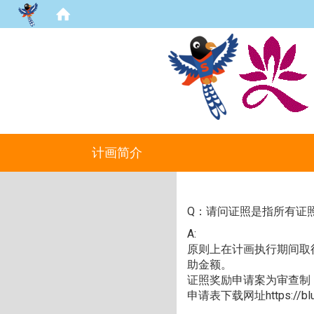
计画简介
Q：请问证照是指所有证
A:
原则上在计画执行期间取
助金额。
证照奖励申请案为审查制
申请表下载网址
https://b