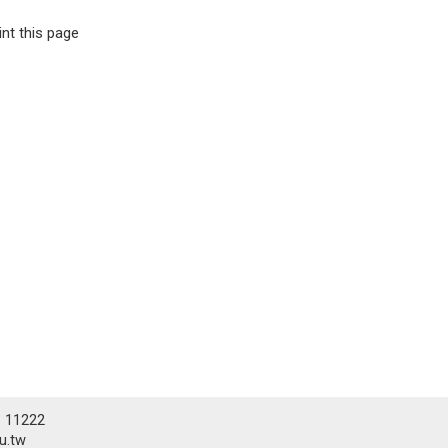
int this page
# 11222
.tw