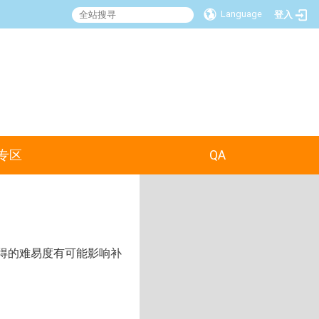
Language
登入
:::
专区
QA
得的难易度有可能影响补