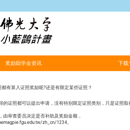
:::
奖励助学金资讯
下载
照都有算入证照奖励呢?还是有限定某些证照？
得的证照都可以提出申请，没有特别限定证照类别，只是证照取
，由审查委员决定是否补助及奖励金额，
luemagpie.fgu.edu.tw/zh_cn/1234
。