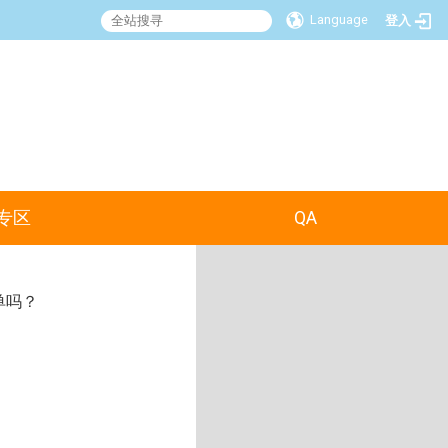
Language
登入
:::
专区
QA
单吗？