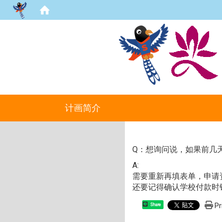
计画简介
Q：想询问说，如果前几
A:
需要重新再填表单，申请
还要记得确认学校付款时
Pr
Share