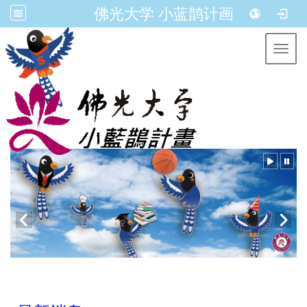
佛光大学 小蓝鹊计画
Toggl