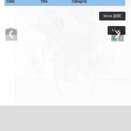
Date
Title
Category
More 新聞
More