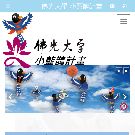
佛光大學 小藍鵲計畫
Toggl